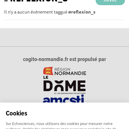
SUIVRE
Il n'y a aucun événement taggué
#reflexion_s
cogito-normandie.fr est propulsé par
Cookies
cogito-normandie.fr est le portail des cultures scientifique et
Sur Echosciences, nous utilisons des cookies pour mesurer notre
technique et du dialogue science-société en Normandie.