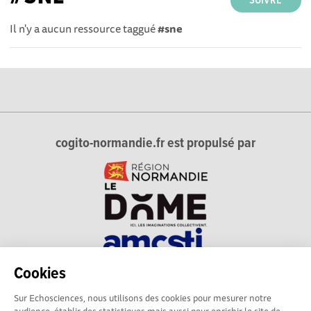
SUIVRE
Il n'y a aucun ressource taggué
#sne
cogito-normandie.fr est propulsé par
Cookies
cogito-normandie.fr est le portail des cultures scientifique et
Sur Echosciences, nous utilisons des cookies pour mesurer notre
technique et du dialogue science-société en Normandie.