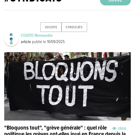
SUIVRE
SOCIETE
SYNDICATS
COGITO Normandie
article
publié le
10/09/2025
"Bloquons tout", "grève générale" : quel rôle
1866
politique les grèves ont-elles joué en France depuis la