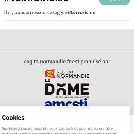
SUIVRE
Il n'y a aucun ressource taggué
#terrorisme
cogito-normandie.fr est propulsé par
Cookies
cogito-normandie.fr est le portail des cultures scientifique et
Sur Echosciences, nous utilisons des cookies pour mesurer notre
technique et du dialogue science-société en Normandie.