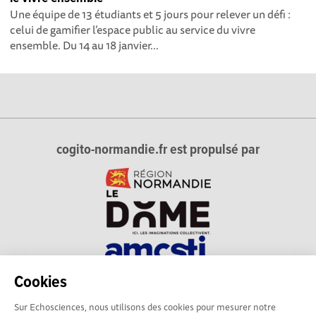
Une équipe de 13 étudiants et 5 jours pour relever un défi :
celui de gamifier l’espace public au service du vivre
ensemble. Du 14 au 18 janvier...
cogito-normandie.fr est propulsé par
Cookies
cogito-normandie.fr est le portail des cultures scientifique et
Sur Echosciences, nous utilisons des cookies pour mesurer notre
technique et du dialogue science-société en Normandie.