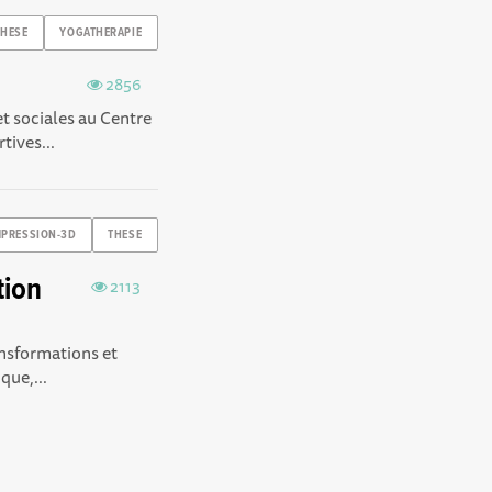
THESE
YOGATHERAPIE
2856
t sociales au Centre
tives...
MPRESSION-3D
THESE
tion
2113
ansformations et
que,...