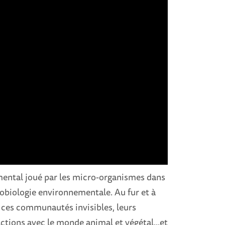
amental joué par les micro-organismes dans
robiologie environnementale. Au fur et à
e ces communautés invisibles, leurs
actions avec le monde animal et végétal...et