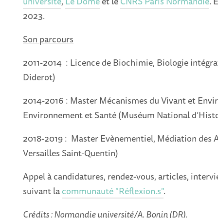
université
,
Le Dôme
et le
CNRS Paris Normandie
. 
2023.
Son parcours
2011-2014 : Licence de Biochimie, Biologie intégrat
Diderot)
2014-2016 : Master Mécanismes du Vivant et Envi
Environnement et Santé (Muséum National d’Histoi
2018-2019 : Master Evènementiel, Médiation des Ar
Versailles Saint-Quentin)
Appel à candidatures, rendez-vous, articles, intervie
suivant la
communauté "Réflexion.s"
.
Crédits : Normandie université/A. Bonin (DR).