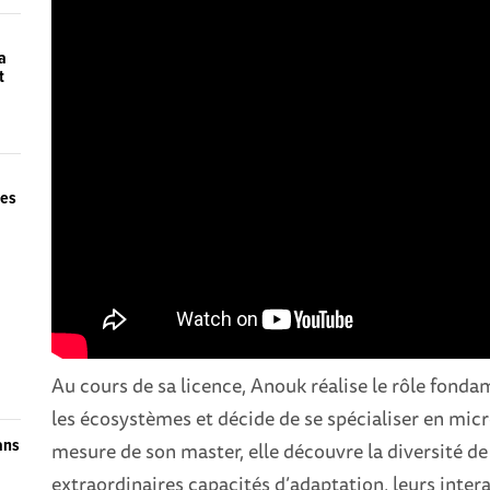
a
t
des
Au cours de sa licence, Anouk réalise le rôle fond
les écosystèmes et décide de se spécialiser en mic
ans
mesure de son master, elle découvre la diversité d
extraordinaires capacités d’adaptation, leurs inter