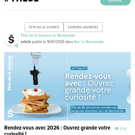
SUIVRE
FETE-DE-LA-SCIENCE
SAVEURS-SAVANTES
Fête de la Science en Normandie
article
publié le
16/07/2026
dans
Doc' in Normandie
Rendez-vous avec 2026 : Ouvrez grande votre
219
curiosité !