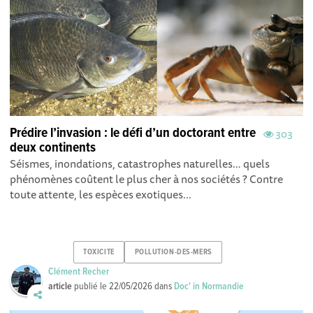
Prédire l’invasion : le défi d’un doctorant entre
303
deux continents
Séismes, inondations, catastrophes naturelles… quels
phénomènes coûtent le plus cher à nos sociétés ? Contre
toute attente, les espèces exotiques...
TOXICITE
POLLUTION-DES-MERS
Clément Recher
article
publié le
22/05/2026
dans
Doc' in Normandie