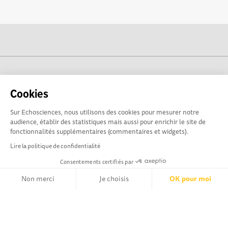
cogito-normandie.fr est propulsé par
Cookies
Sur Echosciences, nous utilisons des cookies pour mesurer notre
audience, établir des statistiques mais aussi pour enrichir le site de
fonctionnalités supplémentaires (commentaires et widgets).
Lire la politique de confidentialité
Consentements certifiés par
Non merci
Je choisis
OK pour moi
cogito-normandie.fr est le portail des cultures scientifique et
technique et du dialogue science-société en Normandie.
Axeptio consent
Plateforme de Gestion du Consentement : Personnalisez vos Opt
cogito-normandie.fr est membre du réseau Echosciences
France animé par l'Amcsti.
Notre plateforme vous permet d'adapter et de gérer vos paramètr