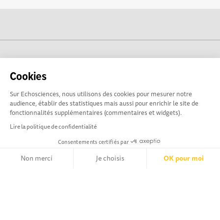
cogito-normandie.fr est propulsé par
Cookies
Sur Echosciences, nous utilisons des cookies pour mesurer notre
audience, établir des statistiques mais aussi pour enrichir le site de
fonctionnalités supplémentaires (commentaires et widgets).
Lire la politique de confidentialité
Consentements certifiés par
Non merci
Je choisis
OK pour moi
cogito-normandie.fr est le portail des cultures scientifique et
technique et du dialogue science-société en Normandie.
Axeptio consent
Plateforme de Gestion du Consentement : Personnalisez vos Opt
cogito-normandie.fr est membre du réseau Echosciences
France animé par l'Amcsti.
Notre plateforme vous permet d'adapter et de gérer vos paramètr