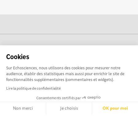
cogito-normandie.fr est propulsé par
Cookies
Sur Echosciences, nous utilisons des cookies pour mesurer notre
audience, établir des statistiques mais aussi pour enrichir le site de
fonctionnalités supplémentaires (commentaires et widgets).
Lire la politique de confidentialité
Consentements certifiés par
Non merci
Je choisis
OK pour moi
cogito-normandie.fr est le portail des cultures scientifique et
technique et du dialogue science-société en Normandie.
Axeptio consent
Plateforme de Gestion du Consentement : Personnalisez vos Opt
cogito-normandie.fr est membre du réseau Echosciences
France animé par l'Amcsti.
Notre plateforme vous permet d'adapter et de gérer vos paramètr