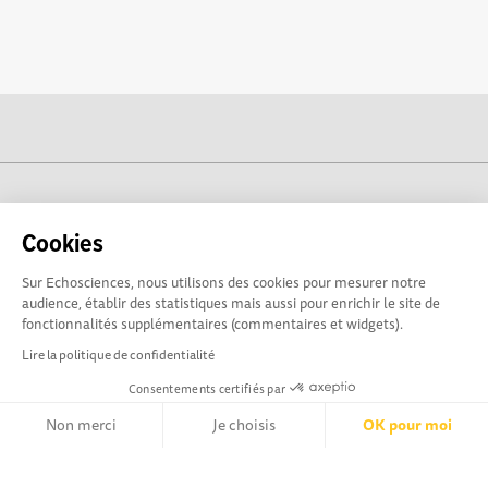
cogito-normandie.fr est propulsé par
Cookies
Sur Echosciences, nous utilisons des cookies pour mesurer notre
audience, établir des statistiques mais aussi pour enrichir le site de
fonctionnalités supplémentaires (commentaires et widgets).
Lire la politique de confidentialité
Consentements certifiés par
Non merci
Je choisis
OK pour moi
cogito-normandie.fr est le portail des cultures scientifique et
technique et du dialogue science-société en Normandie.
Axeptio consent
Plateforme de Gestion du Consentement : Personnalisez vos Opt
cogito-normandie.fr est membre du réseau Echosciences