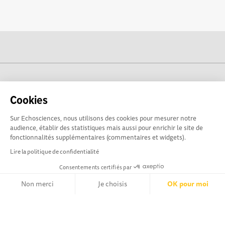
cogito-normandie.fr est propulsé par
Cookies
Sur Echosciences, nous utilisons des cookies pour mesurer notre
audience, établir des statistiques mais aussi pour enrichir le site de
fonctionnalités supplémentaires (commentaires et widgets).
Lire la politique de confidentialité
Consentements certifiés par
Non merci
Je choisis
OK pour moi
cogito-normandie.fr est le portail des cultures scientifique et
technique et du dialogue science-société en Normandie.
Axeptio consent
Plateforme de Gestion du Consentement : Personnalisez vos Opt
cogito-normandie.fr est membre du réseau Echosciences
France animé par l'Amcsti.