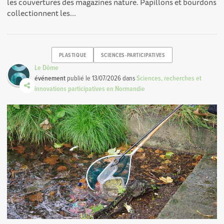
les couvertures des magazines nature. Papillons et bourdons
collectionnent les...
PLASTIQUE
SCIENCES-PARTICIPATIVES
Le Dôme
événement
publié le
13/07/2026
dans
Sciences, recherches et
innovations participatives en Normandie