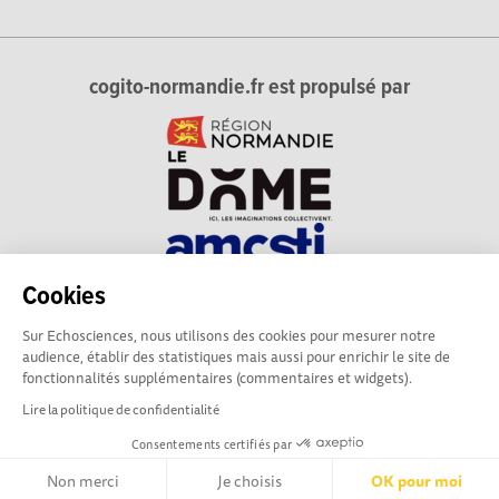
cogito-normandie.fr est propulsé par
Cookies
cogito-normandie.fr est le portail des cultures scientifique et
Sur Echosciences, nous utilisons des cookies pour mesurer notre
technique et du dialogue science-société en Normandie.
audience, établir des statistiques mais aussi pour enrichir le site de
cogito-normandie.fr est membre du réseau Echosciences
fonctionnalités supplémentaires (commentaires et widgets).
France animé par l'Amcsti.
Lire la politique de confidentialité
Consentements certifiés par
Mentions légales
|
Politique de confidentialité
|
CGU
|
Ligne éditoriale
Non merci
Je choisis
OK pour moi