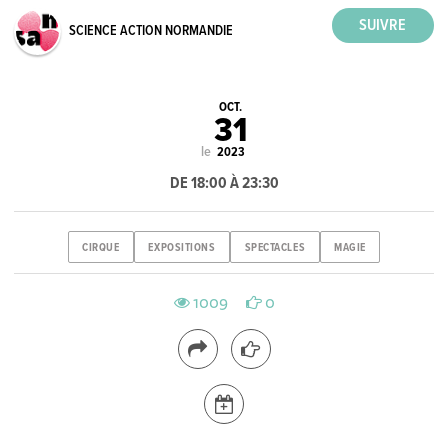
SCIENCE ACTION NORMANDIE
OCT.
31
le
2023
DE 18:00 À 23:30
CIRQUE
EXPOSITIONS
SPECTACLES
MAGIE
1009
0