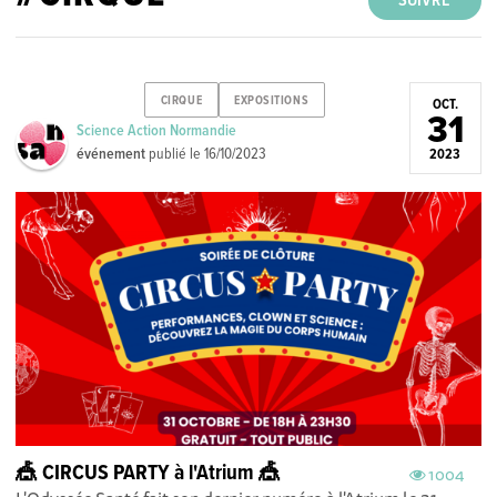
SUIVRE
CIRQUE
EXPOSITIONS
OCT.
31
Science Action Normandie
événement
publié le
16/10/2023
2023
🎪 CIRCUS PARTY à l'Atrium 🎪
1004