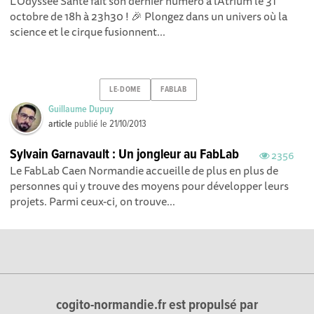
L'Odyssée Santé fait son dernier numéro à l'Atrium le 31
octobre de 18h à 23h30 ! 🎉 Plongez dans un univers où la
science et le cirque fusionnent...
LE-DOME
FABLAB
Guillaume Dupuy
article
publié le
21/10/2013
Sylvain Garnavault : Un jongleur au FabLab
2356
Le FabLab Caen Normandie accueille de plus en plus de
personnes qui y trouve des moyens pour développer leurs
projets. Parmi ceux-ci, on trouve...
cogito-normandie.fr est propulsé par