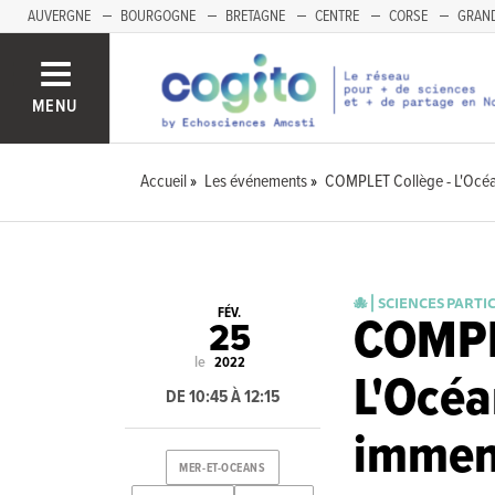
AUVERGNE
BOURGOGNE
BRETAGNE
CENTRE
CORSE
GRAND
MENU
Accueil
Les événements
COMPLET Collège - L'Océ
🐙 ⎜SCIENCES PARTI
FÉV.
COMPL
25
le
2022
L'Océ
DE 10:45 À 12:15
immens
MER-ET-OCEANS