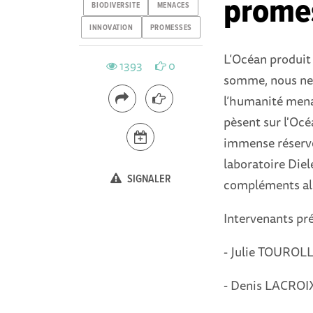
prome
BIODIVERSITE
MENACES
INNOVATION
PROMESSES
L’Océan produit 
1393
0
somme, nous ne 
l’humanité menac
pèsent sur l'Océa
immense réservo
laboratoire Diel
SIGNALER
compléments ali
Intervenants pré
- Julie TOUROLL
- Denis LACROIX,