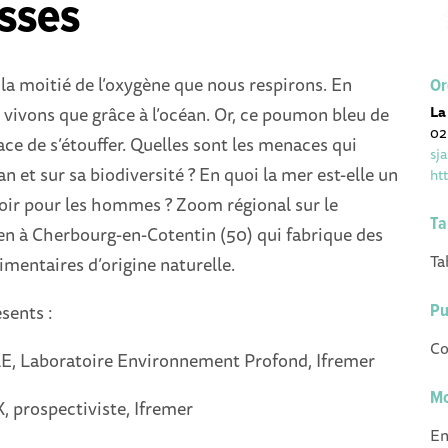
sses
la moitié de l’oxygène que nous respirons. En
Or
vivons que grâce à l’océan. Or, ce poumon bleu de
La
02
e de s’étouffer. Quelles sont les menaces qui
sj
n et sur sa biodiversité ? En quoi la mer est-elle un
ht
ir pour les hommes ? Zoom régional sur le
Ta
en à Cherbourg-en-Cotentin (50) qui fabrique des
Ta
mentaires d’origine naturelle.
sents :
Pu
Co
E, Laboratoire Environnement Profond, Ifremer
Mo
 prospectiviste, Ifremer
En