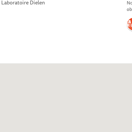
 Laboratoire Dielen
No
ob