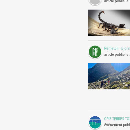
article
publié le
Nemeton · Biola
article
publié le
CPIE TERRES T
événement
publ