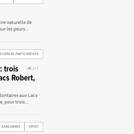
ire naturelle de
ur les peurs...
SCIENCES-PARTICIPATIVES
 trois
211
acs Robert,
ontaires aux Lacs
 pour trois...
RANDONNEE
SPORT