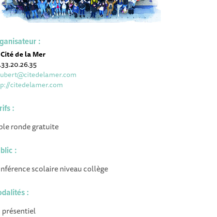
ganisateur :
 Cité de la Mer
.33.20.26.35
aubert@citedelamer.com
tp://citedelamer.com
rifs :
ble ronde gratuite
blic :
nférence scolaire niveau collège
dalités :
 présentiel