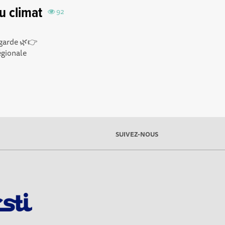
u climat
92
lgarde 🌿👉
égionale
SUIVEZ-NOUS