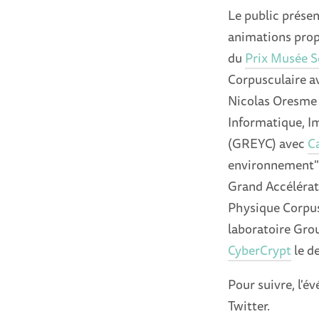
Le public présen
animations prop
du
Prix Musée 
Corpusculaire av
Nicolas Oresme 
Informatique, I
(GREYC) avec
Ca
environnement"
Grand Accélérate
Physique Corpuscu
laboratoire Gro
CyberCrypt
le d
Pour suivre, l'é
Twitter.