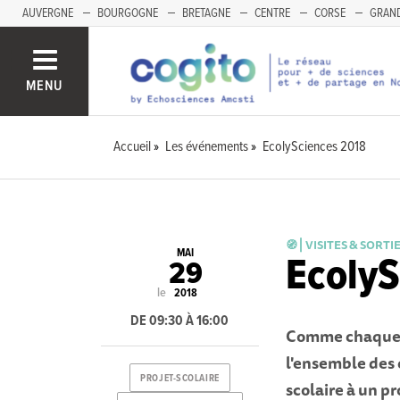
AUVERGNE
BOURGOGNE
BRETAGNE
CENTRE
CORSE
GRAND
MENU
Accueil
Les événements
EcolySciences 2018
🧭 ⎜VISITES & SORTI
MAI
EcolyS
29
le
2018
DE 09:30 À 16:00
Comme chaque a
l'ensemble des c
PROJET-SCOLAIRE
scolaire à un pr