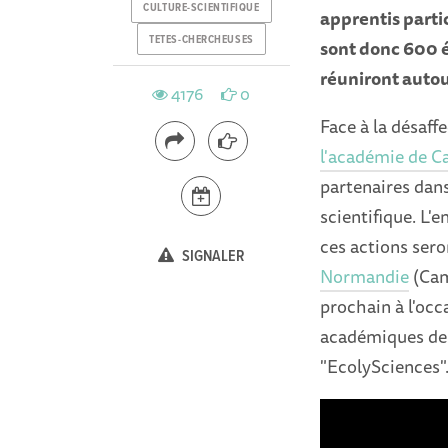
CULTURE-SCIENTIFIQUE
apprentis parti
TETES-CHERCHEUSES
sont donc 600 él
réuniront auto
4176
0
Face à la désaffe
l'académie de C
partenaires dans
scientifique. L'
ces actions seron
SIGNALER
Normandie
(Cam
prochain à l'occ
académiques de l
"EcolySciences"