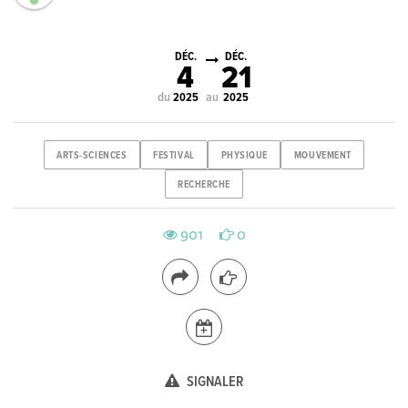
DÉC.
DÉC.
4
21
du
au
2025
2025
ARTS-SCIENCES
FESTIVAL
PHYSIQUE
MOUVEMENT
RECHERCHE
901
0
SIGNALER