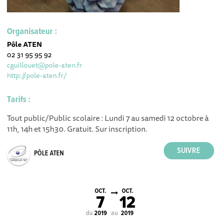
Organisateur :
Pôle ATEN
02 31 95 95 92
cguillouet@pole-aten.fr
http://pole-aten.fr/
Tarifs :
Tout public/Public scolaire : Lundi 7 au samedi 12 octobre à
11h, 14h et 15h30. Gratuit. Sur inscription.
PÔLE ATEN
OCT.
OCT.
7
12
du
au
2019
2019