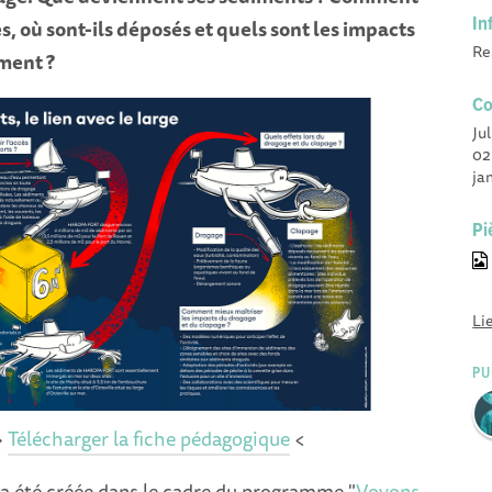
In
és, où sont-ils déposés et quels sont les impacts
Re
ment ?
Co
Ju
02
ja
Pi
Li
PU
>
Télécharger la fiche pédagogique
<
 a été créée dans le cadre du programme "
Voyons