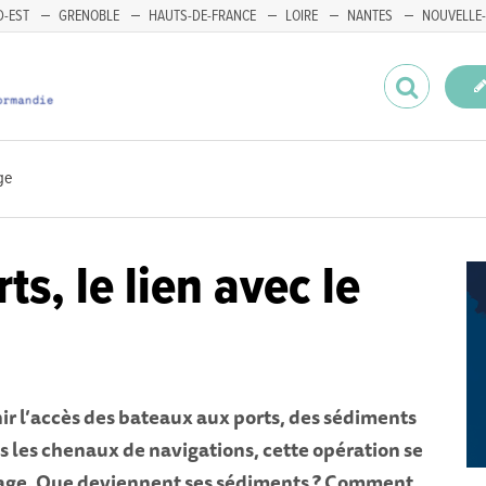
-EST
GRENOBLE
HAUTS-DE-FRANCE
LOIRE
NANTES
NOUVELLE-
rge
ts, le lien avec le
ir l’accès des bateaux aux ports, des sédiments
ns les chenaux de navigations, cette opération se
ge. Que deviennent ses sédiments ? Comment