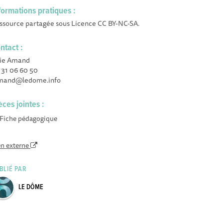
formations pratiques :
ssource partagée sous Licence CC BY-NC-SA.
ntact :
lie Amand
 31 06 60 50
mand@ledome.info
èces jointes :
Fiche pédagogique
en externe
BLIÉ PAR
LE DÔME