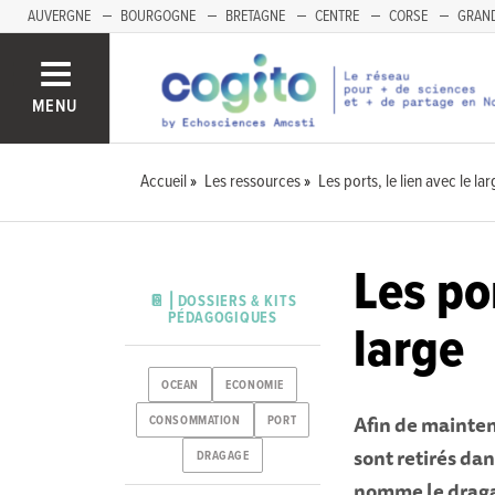
AUVERGNE
BOURGOGNE
BRETAGNE
CENTRE
CORSE
GRAND
MENU
Accueil
Les ressources
Les ports, le lien avec le la
Les por
📔 ⎜DOSSIERS & KITS
PÉDAGOGIQUES
large
OCEAN
ECONOMIE
Afin de mainten
CONSOMMATION
PORT
sont retirés da
DRAGAGE
nomme le draga