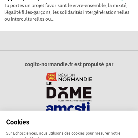
Tu portes un projet favorisant le vivre-ensemble, la mixité,
l'égalité filles-garçons, les solidarités intergénérationnelles
ou interculturelles ou...
cogito-normandie.fr est propulsé par
Cookies
cogito-normandie.fr est le portail des cultures scientifique et
Sur Echosciences, nous utilisons des cookies pour mesurer notre
technique et du dialogue science-société en Normandie.