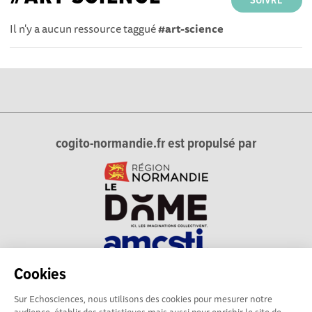
SUIVRE
Il n'y a aucun ressource taggué
#art-science
cogito-normandie.fr est propulsé par
Cookies
cogito-normandie.fr est le portail des cultures scientifique et
Sur Echosciences, nous utilisons des cookies pour mesurer notre
technique et du dialogue science-société en Normandie.