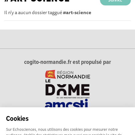
SUIVRE
Il n'y a aucun dossier taggué
#art-science
cogito-normandie.fr est propulsé par
Cookies
cogito-normandie.fr est le portail des cultures scientifique et
Sur Echosciences, nous utilisons des cookies pour mesurer notre
technique et du dialogue science-société en Normandie.