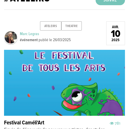
SUIVRE
ATELEIRS
THEATRE
AVR.
10
Marc Legras
événement
publié le
26/03/2025
2025
Festival Caméli'Art
781