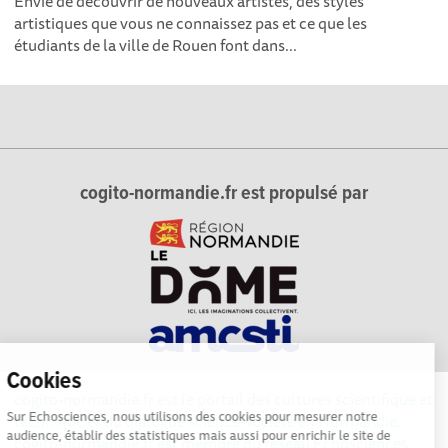
Envie de découvrir de nouveaux artistes, des styles
artistiques que vous ne connaissez pas et ce que les
étudiants de la ville de Rouen font dans...
cogito-normandie.fr est propulsé par
Cookies
cogito-normandie.fr est le portail des cultures scientifique et
Sur Echosciences, nous utilisons des cookies pour mesurer notre
technique et du dialogue science-société en Normandie.
audience, établir des statistiques mais aussi pour enrichir le site de
cogito-normandie.fr est membre du réseau Echosciences