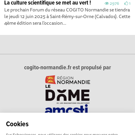
La culture scientifique se met au vert !
2976
1
Le prochain Forum du réseau COGITO Normandie se tiendra
le jeudi 12 juin 2025 à Saint-Rémy-sur-Orne (Calvados). Cette
4ème édition sera l’occasion...
cogito-normandie.fr est propulsé par
Cookies
cogito-normandie.fr est le portail des cultures scientifique et
Sur Echosciences, nous utilisons des cookies pour mesurer notre