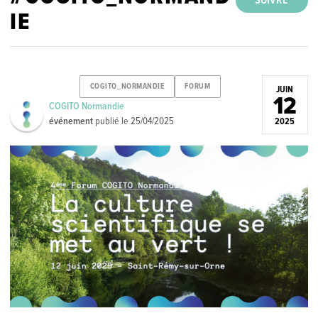
SUIVRE
IE
COGITO_NORMANDIE
FORUM
JUIN
12
COGITO Normandie
événement
publié le
25/04/2025
2025