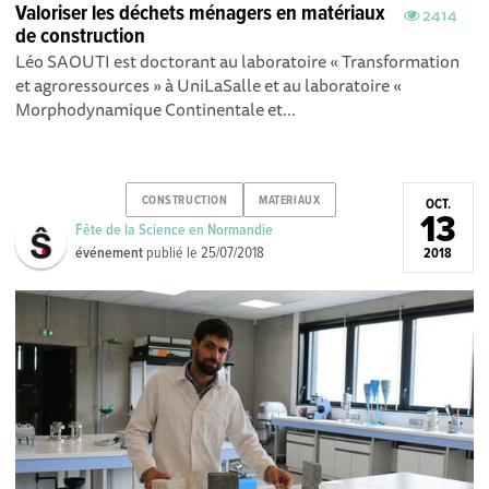
Valoriser les déchets ménagers en matériaux
2414
de construction
Léo SAOUTI est doctorant au laboratoire « Transformation
et agroressources » à UniLaSalle et au laboratoire «
Morphodynamique Continentale et...
CONSTRUCTION
MATERIAUX
OCT.
13
Fête de la Science en Normandie
événement
publié le
25/07/2018
2018