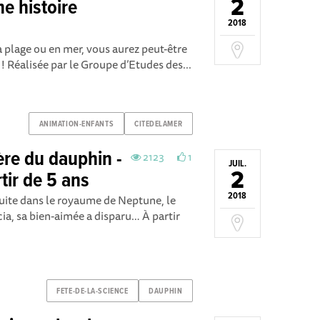
2
e histoire
2018
la plage ou en mer, vous aurez peut-être
 Réalisée par le Groupe d’Etudes des...
ANIMATION-ENFANTS
CITEDELAMER
re du dauphin -
2123
1
JUIL.
2
tir de 5 ans
2018
duite dans le royaume de Neptune, le
ia, sa bien-aimée a disparu… À partir
FETE-DE-LA-SCIENCE
DAUPHIN