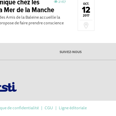
mique chez les
2167
OCT.
12
a Mer de la Manche
2017
des Amis de la Baleine accueille la
propose de faire prendre conscience
SUIVEZ-NOUS
ique de confidentialité
|
CGU
|
Ligne éditoriale