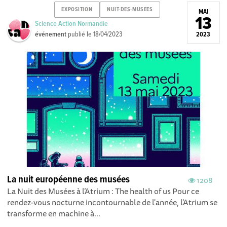
EXPOSITION
NUIT-DES-MUSEES
MAI
13
Science Action Normandie
événement
publié le
18/04/2023
2023
La nuit européenne des musées
1208
La Nuit des Musées à l’Atrium : The health of us Pour ce
rendez-vous nocturne incontournable de l'année, l'Atrium se
transforme en machine à...