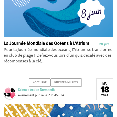
La Journée Mondiale des Océans à L'Atrium
921
Pour la Journée mondiale des océans, l'Atrium se transforme
en club de plage ! Défiez-vous lors d’un quiz décalé avec des
récompenses à la clé,...
NOCTURNE
NUIT-DES-MUSEES
MAI
18
Science Action Normandie
événement
publié le
23/04/2024
2024