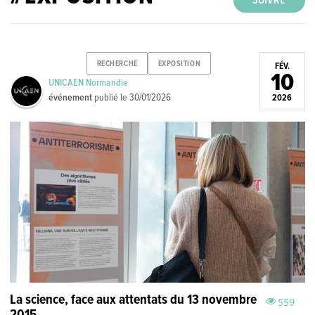
SUIVRE
RECHERCHE
EXPOSITION
FÉV.
10
UNICAEN Normandie
événement
publié le
30/01/2026
2026
La science, face aux attentats du 13 novembre
559
2015