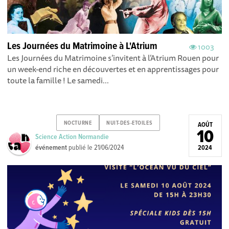
Les Journées du Matrimoine à L'Atrium
1003
Les Journées du Matrimoine s’invitent à l’Atrium Rouen pour
un week-end riche en découvertes et en apprentissages pour
toute la famille ! Le samedi...
NOCTURNE
NUIT-DES-ETOILES
AOÛT
10
Science Action Normandie
événement
publié le
21/06/2024
2024