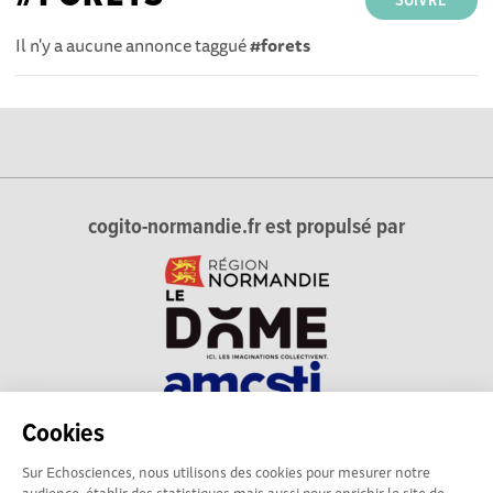
SUIVRE
Il n'y a aucune annonce taggué
#forets
cogito-normandie.fr est propulsé par
Cookies
cogito-normandie.fr est le portail des cultures scientifique et
Sur Echosciences, nous utilisons des cookies pour mesurer notre
technique et du dialogue science-société en Normandie.