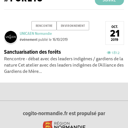
SUIVRE
RENCONTRE
ENVIRONNEMENT
OCT.
21
UNICAEN Normandie
événement
publié le
16/10/2019
2019
Sanctuarisation des forêts
1812
Rencontre - débat avec des leaders indigènes / gardiens de la
nature Cet atelier avec des leaders indigènes de l’Alliance des
Gardiens de Mère...
cogito-normandie.fr est propulsé par