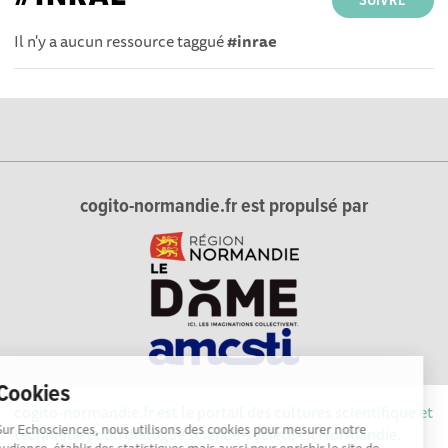
SUIVRE
Il n'y a aucun ressource taggué
#inrae
cogito-normandie.fr est propulsé par
Cookies
cogito-normandie.fr est le portail des cultures scientifique et
Sur Echosciences, nous utilisons des cookies pour mesurer notre
technique et du dialogue science-société en Normandie.