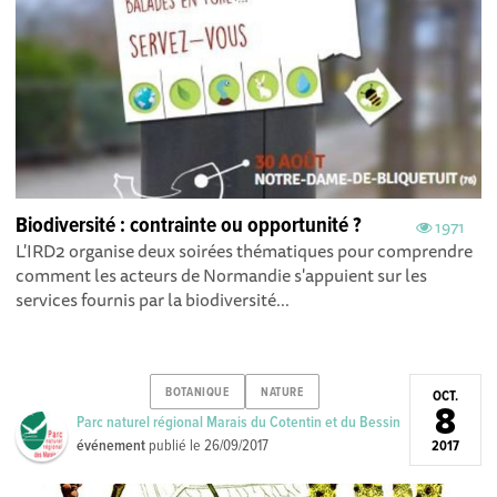
Biodiversité : contrainte ou opportunité ?
1971
L'IRD2 organise deux soirées thématiques pour comprendre
comment les acteurs de Normandie s'appuient sur les
services fournis par la biodiversité...
BOTANIQUE
NATURE
OCT.
8
Parc naturel régional Marais du Cotentin et du Bessin
événement
publié le
26/09/2017
2017