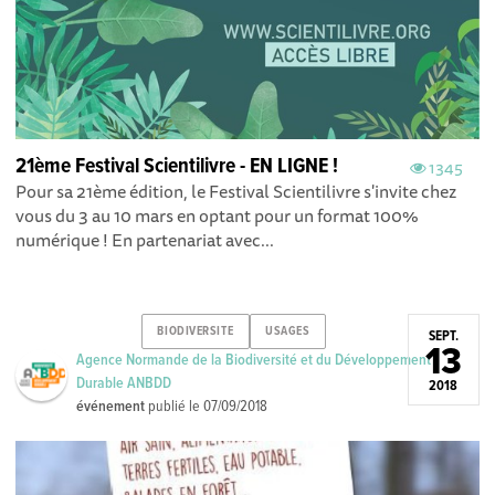
21ème Festival Scientilivre - EN LIGNE !
1345
Pour sa 21ème édition, le Festival Scientilivre s'invite chez
vous du 3 au 10 mars en optant pour un format 100%
numérique ! En partenariat avec...
BIODIVERSITE
USAGES
SEPT.
13
Agence Normande de la Biodiversité et du Développement
Durable ANBDD
2018
événement
publié le
07/09/2018