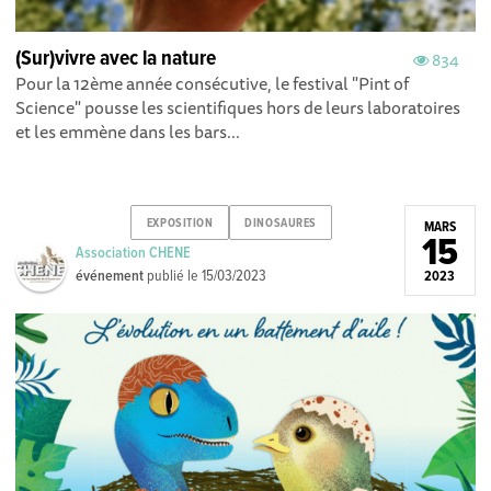
(Sur)vivre avec la nature
834
Pour la 12ème année consécutive, le festival "Pint of
Science" pousse les scientifiques hors de leurs laboratoires
et les emmène dans les bars...
EXPOSITION
DINOSAURES
MARS
15
Association CHENE
événement
publié le
15/03/2023
2023