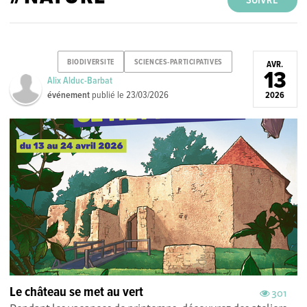
SUIVRE
BIODIVERSITE
SCIENCES-PARTICIPATIVES
AVR.
13
Alix Alduc-Barbat
événement
publié le
23/03/2026
2026
Le château se met au vert
301