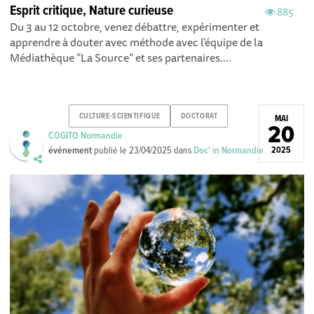
Esprit critique, Nature curieuse
885
Du 3 au 12 octobre, venez débattre, expérimenter et
apprendre à douter avec méthode avec l'équipe de la
Médiathèque “La Source” et ses partenaires....
CULTURE-SCIENTIFIQUE
DOCTORAT
MAI
20
COGITO Normandie
événement
publié le
23/04/2025
dans
Doc' in Normandie
2025