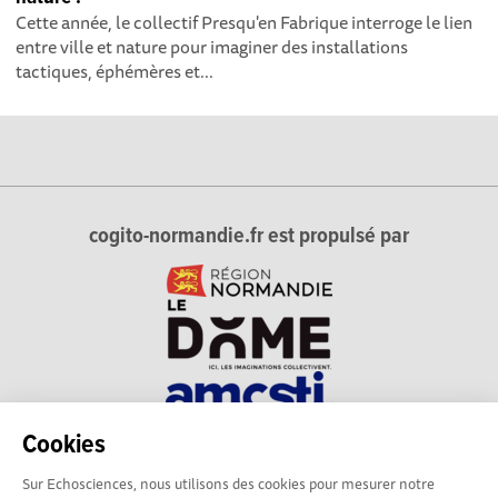
Cette année, le collectif Presqu'en Fabrique interroge le lien
entre ville et nature pour imaginer des installations
tactiques, éphémères et...
cogito-normandie.fr est propulsé par
Cookies
cogito-normandie.fr est le portail des cultures scientifique et
Sur Echosciences, nous utilisons des cookies pour mesurer notre
technique et du dialogue science-société en Normandie.