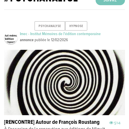
SUIVRE
PSYCHANALYSE
HYPNOSE
Imec - Institut Mémoires de l'édition contemporaine
annonce
publiée le
12/02/2026
[RENCONTRE] Autour de François Roustang
514
À l'occasion de la reparution aux éditions de Minuit