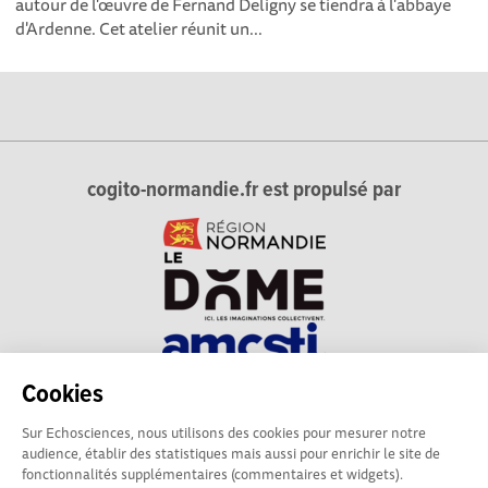
autour de l'œuvre de Fernand Deligny se tiendra à l'abbaye
d'Ardenne. Cet atelier réunit un...
cogito-normandie.fr est propulsé par
Cookies
cogito-normandie.fr est le portail des cultures scientifique et
Sur Echosciences, nous utilisons des cookies pour mesurer notre
technique et du dialogue science-société en Normandie.
audience, établir des statistiques mais aussi pour enrichir le site de
cogito-normandie.fr est membre du réseau Echosciences
fonctionnalités supplémentaires (commentaires et widgets).
France animé par l'Amcsti.