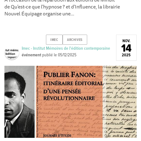
de Qu'est-ce que l'hypnose ? et d' Influence , la librairie
Nouvel Équipage organise une...
IMEC
ARCHIVES
NOV.
14
Imec - Institut Mémoires de l'édition contemporaine
événement
publié le
05/12/2025
2025