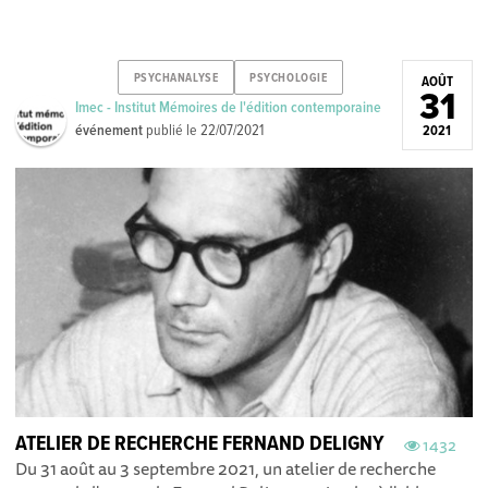
PSYCHANALYSE
PSYCHOLOGIE
AOÛT
31
Imec - Institut Mémoires de l'édition contemporaine
événement
publié le
22/07/2021
2021
ATELIER DE RECHERCHE FERNAND DELIGNY
1432
Du 31 août au 3 septembre 2021, un atelier de recherche