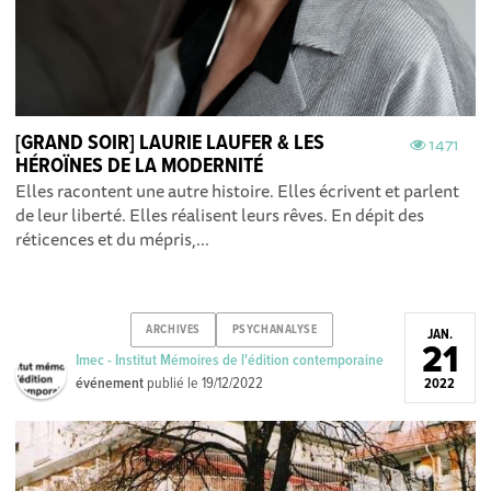
[GRAND SOIR] LAURIE LAUFER & LES
1471
HÉROÏNES DE LA MODERNITÉ
Elles racontent une autre histoire. Elles écrivent et parlent
de leur liberté. Elles réalisent leurs rêves. En dépit des
réticences et du mépris,...
ARCHIVES
PSYCHANALYSE
JAN.
21
Imec - Institut Mémoires de l'édition contemporaine
événement
publié le
19/12/2022
2022