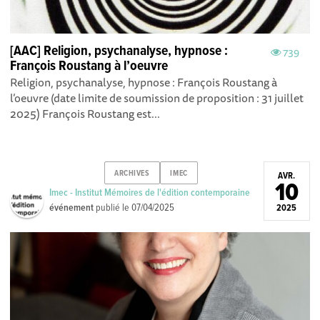
[AAC] Religion, psychanalyse, hypnose :
739
François Roustang à l’oeuvre
Religion, psychanalyse, hypnose : François Roustang à
l’oeuvre (date limite de soumission de proposition : 31 juillet
2025) François Roustang est...
ARCHIVES
IMEC
AVR.
10
Imec - Institut Mémoires de l'édition contemporaine
événement
publié le
07/04/2025
2025