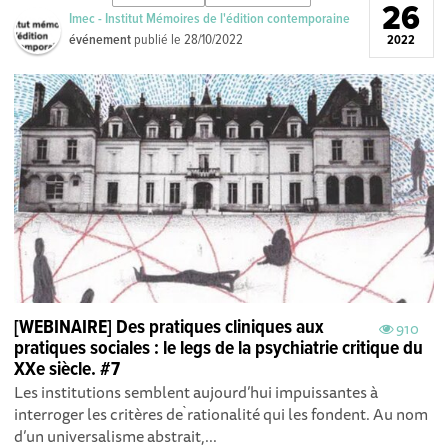
26
Imec - Institut Mémoires de l'édition contemporaine
événement
publié le
28/10/2022
2022
[WEBINAIRE] Des pratiques cliniques aux
910
pratiques sociales : le legs de la psychiatrie critique du
XXe siècle. #7
Les institutions semblent aujourd’hui impuissantes à
interroger les critères de ̀rationalité qui les fondent. Au nom
d’un universalisme abstrait,...