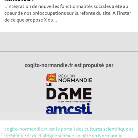
L’intégration de nouvelles fonctionnalités sociales a été au
coeur de nos préoccupations sur la refonte du site. A l’instar
de ce que propose X ou...
cogito-normandie.fr est propulsé par
ies
cogito-normandie.fr est le portail des cultures scientifique et
sciences, nous utilisons des cookies pour mesurer notre
technique et du dialogue science-société en Normandie.