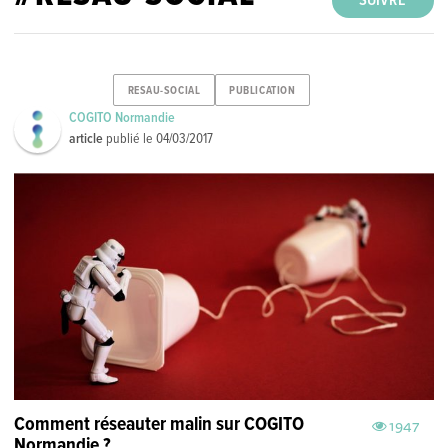
SUIVRE
RESAU-SOCIAL
PUBLICATION
COGITO Normandie
article
publié le
04/03/2017
Comment réseauter malin sur COGITO
1947
Normandie ?