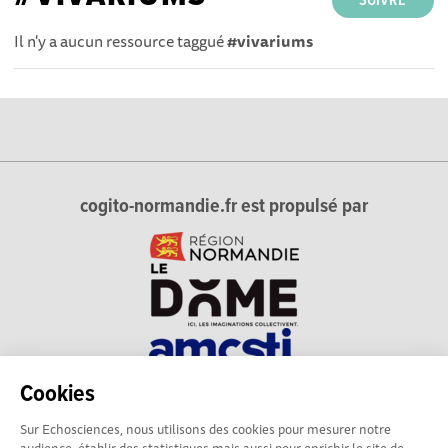
SUIVRE
Il n'y a aucun ressource taggué
#vivariums
cogito-normandie.fr est propulsé par
Cookies
cogito-normandie.fr est le portail des cultures scientifique et
Sur Echosciences, nous utilisons des cookies pour mesurer notre
technique et du dialogue science-société en Normandie.