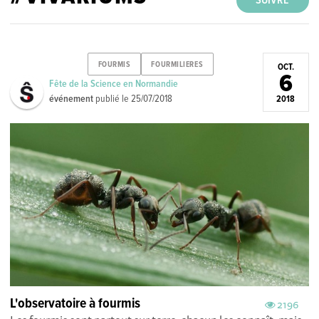
SUIVRE
FOURMIS
FOURMILIERES
OCT.
6
Fête de la Science en Normandie
événement
publié le
25/07/2018
2018
L'observatoire à fourmis
2196