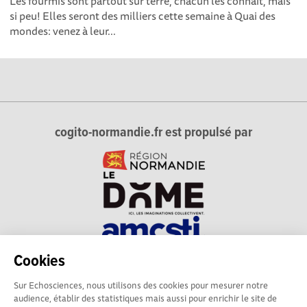
Les fourmis sont partout sur terre, chacun les connaît, mais
si peu! Elles seront des milliers cette semaine à Quai des
mondes: venez à leur...
cogito-normandie.fr est propulsé par
Cookies
cogito-normandie.fr est le portail des cultures scientifique et
Sur Echosciences, nous utilisons des cookies pour mesurer notre
technique et du dialogue science-société en Normandie.
audience, établir des statistiques mais aussi pour enrichir le site de
cogito-normandie.fr est membre du réseau Echosciences