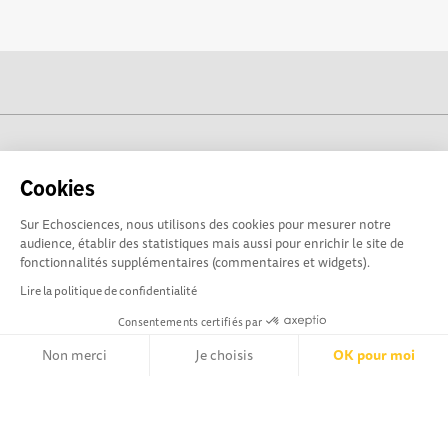
cogito-normandie.fr est propulsé par
Cookies
Sur Echosciences, nous utilisons des cookies pour mesurer notre
audience, établir des statistiques mais aussi pour enrichir le site de
fonctionnalités supplémentaires (commentaires et widgets).
Lire la politique de confidentialité
Consentements certifiés par
Non merci
Je choisis
OK pour moi
cogito-normandie.fr est le portail des cultures scientifique et
technique et du dialogue science-société en Normandie.
Axeptio consent
Plateforme de Gestion du Consentement : Personnalisez vos Opt
cogito-normandie.fr est membre du réseau Echosciences
France animé par l'Amcsti.
Notre plateforme vous permet d'adapter et de gérer vos paramètr