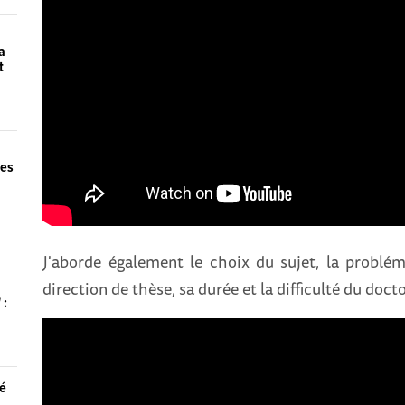
a
t
des
J'aborde également le choix du sujet, la problé
direction de thèse, sa durée et la difficulté du docto
 :
té