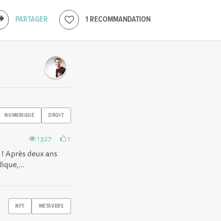
PARTAGER
1 RECOMMANDATION
NUMERIQUE
DROIT
1327
1
 ! Après deux ans
ique,...
NFT
METAVERS