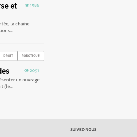
se et
1586
tée, la chaîne
ions...
DROIT
ROBOTIQUE
ïdes
2091
résenter un ouvrage
 (le...
SUIVEZ-NOUS