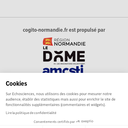
cogito-normandie.fr est propulsé par
Cookies
cogito-normandie.fr est le portail des cultures scientifique et
Sur Echosciences, nous utilisons des cookies pour mesurer notre
technique et du dialogue science-société en Normandie.
audience, établir des statistiques mais aussi pour enrichir le site de
cogito-normandie.fr est membre du réseau Echosciences
fonctionnalités supplémentaires (commentaires et widgets).
France animé par l'Amcsti.
Lire la politique de confidentialité
Consentements certifiés par
Mentions légales
|
Politique de confidentialité
|
CGU