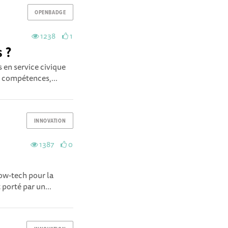
OPENBADGE
1238
1
 ?
en service civique
s compétences,...
INNOVATION
1387
0
ow-tech pour la
porté par un...