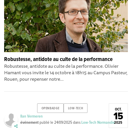
Robustesse, antidote au culte de la performance
Robustesse, antidote au culte de la performance. Olivier
Hamant vous invite le 14 octobre à 18h15 au Campus Pasteur,
Rouen, pour repenser notre...
OPENBADGE
LOW-TECH
OCT.
15
Ilan Vermeren
événement
publié le
24/09/2025
dans
Low-Tech Normandie
2025