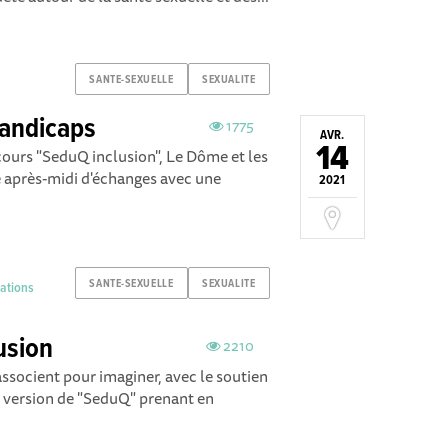
SANTE-SEXUELLE
SEXUALITE
handicaps
1775
AVR.
14
ours "SeduQ inclusion", Le Dôme et les
e après-midi d'échanges avec une
2021
SANTE-SEXUELLE
SEXUALITE
vations
lusion
2210
associent pour imaginer, avec le soutien
 version de "SeduQ" prenant en