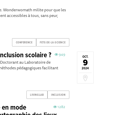
e. Wonderwomath milite pour que les
nt accessibles à tous, sans peur,
CONFERENCE
FETE-DE-LA-SCIENCE
nclusion scolaire ?
949
OCT.
9
 Doctorant au Laboratoire de
méthodes pédagogiques facilitant
2024
LIVINGLAB
INCLUSION
é en mode
1282