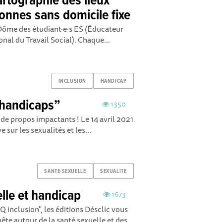
rtographie des lieux
onnes sans domicile fixe
 Dôme des étudiant·e·s ES (Éducateur
ional du Travail Social). Chaque...
INCLUSION
HANDICAP
 handicaps”
1350
 de propos impactants ! Le 14 avril 2021
e sur les sexualités et les...
SANTE-SEXUELLE
SEXUALITE
lle et handicap
1673
 inclusion", les éditions Désclic vous
te autour de la santé sexuelle et des...