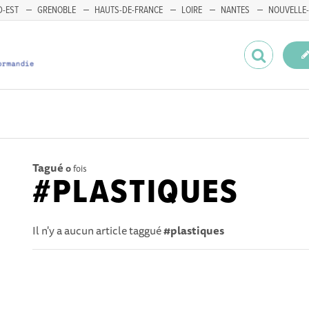
-EST
GRENOBLE
HAUTS-DE-FRANCE
LOIRE
NANTES
NOUVELLE-
Tagué
0
fois
#PLASTIQUES
Il n'y a aucun article taggué
#plastiques