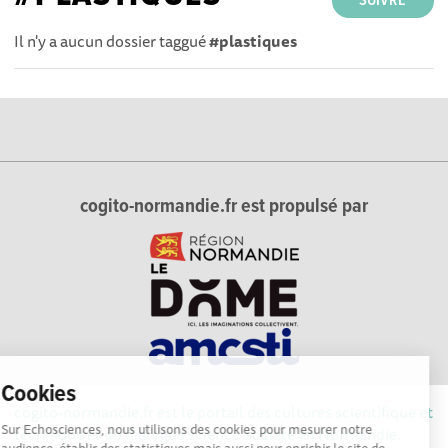
SUIVRE
Il n'y a aucun dossier taggué
#plastiques
cogito-normandie.fr est propulsé par
Cookies
cogito-normandie.fr est le portail des cultures scientifique et
Sur Echosciences, nous utilisons des cookies pour mesurer notre
technique et du dialogue science-société en Normandie.