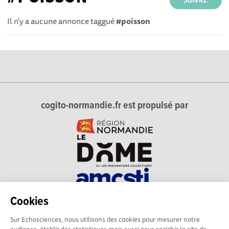
SUIVRE
Il n'y a aucune annonce taggué
#poisson
cogito-normandie.fr est propulsé par
Cookies
cogito-normandie.fr est le portail des cultures scientifique et
Sur Echosciences, nous utilisons des cookies pour mesurer notre
technique et du dialogue science-société en Normandie.