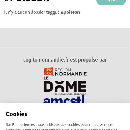
SUIVRE
Il n'y a aucun dossier taggué
#poisson
cogito-normandie.fr est propulsé par
Cookies
cogito-normandie.fr est le portail des cultures scientifique et
Sur Echosciences, nous utilisons des cookies pour mesurer notre
technique et du dialogue science-société en Normandie.