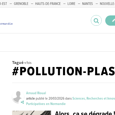
-EST
GRENOBLE
HAUTS-DE-FRANCE
LOIRE
NANTES
NOUVELLE-
Tagué
1
fois
#POLLUTION-PLA
Arnaud Rioual
article
publié le
20/03/2026
dans
Sciences, Recherches et Inno
Participatives en Normandie
Alors, ça se dégrade !