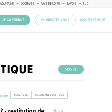
AQUITAINE
OCCITANIE
PAYS DE LOIRE
SAVOIE
SUD
INSCRIVEZ-VOUS
JE CONTRIBUE
CONNECTEZ-VOUS
STIQUE
SUIVRE
PLASTIQUE
POLLUTION-PLASTIQUE
vations
? - restitution de
597