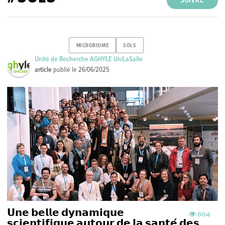
SUIVRE
MICROBIOME
SOLS
Unité de Recherche AGHYLE UniLaSalle
article
publié le
26/06/2025
𝗨𝗻𝗲 𝗯𝗲𝗹𝗹𝗲 𝗱𝘆𝗻𝗮𝗺𝗶𝗾𝘂𝗲
604
𝘀𝗰𝗶𝗲𝗻𝘁𝗶𝗳𝗶𝗾𝘂𝗲 𝗮𝘂𝘁𝗼𝘂𝗿 𝗱𝗲 𝗹𝗮 𝘀𝗮𝗻𝘁𝗲́ 𝗱𝗲𝘀