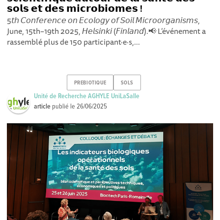
𝘀𝗼𝗹𝘀 𝗲𝘁 𝗱𝗲𝘀 𝗺𝗶𝗰𝗿𝗼𝗯𝗶𝗼𝗺𝗲𝘀 !
5𝘵𝘩 𝘊𝘰𝘯𝘧𝘦𝘳𝘦𝘯𝘤𝘦 𝘰𝘯 𝘌𝘤𝘰𝘭𝘰𝘨𝘺 𝘰𝘧 𝘚𝘰𝘪𝘭 𝘔𝘪𝘤𝘳𝘰𝘰𝘳𝘨𝘢𝘯𝘪𝘴𝘮𝘴,
June, 15th–19th 2025, 𝘏𝘦𝘭𝘴𝘪𝘯𝘬𝘪 (𝘍𝘪𝘯𝘭𝘢𝘯𝘥).📢 L’événement a
rassemblé plus de 150 participant·e·s,...
PREBIOTIQUE
SOLS
Unité de Recherche AGHYLE UniLaSalle
article
publié le
26/06/2025