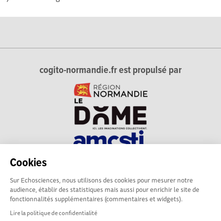
cogito-normandie.fr est propulsé par
Cookies
cogito-normandie.fr est le portail des cultures scientifique et
Sur Echosciences, nous utilisons des cookies pour mesurer notre
technique et du dialogue science-société en Normandie.
audience, établir des statistiques mais aussi pour enrichir le site de
cogito-normandie.fr est membre du réseau Echosciences
fonctionnalités supplémentaires (commentaires et widgets).
France animé par l'Amcsti.
Lire la politique de confidentialité